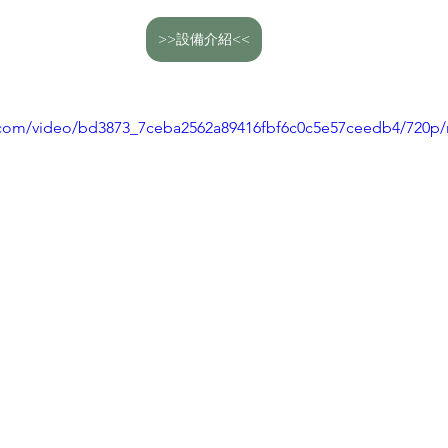
>>設備介紹<<
ic.com/video/bd3873_7ceba2562a89416fbf6c0c5e57ceedb4/720p