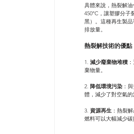
具體來說，熱裂解油
450
°C
，讓塑膠分子
黑）。這種再生製品
排放量。
熱裂解技術的優點
1. 
減少廢棄物堆積
：
棄物量。
2. 
降低環境污染
：與
體，減少了對空氣的
3. 
資源再生
：熱裂解
燃料可以大幅減少碳