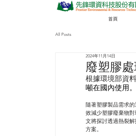
首頁
All Posts
2024年11月14日
廢塑膠處
根據環境部資
噸在國內使用
隨著塑膠製品需求的
效減少塑膠廢棄物對
文將探討透過熱裂解
方案。