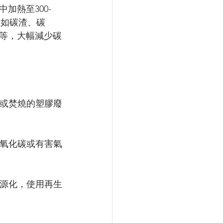
加熱至300-
（如碳渣、碳
等，大幅減少碳
或焚燒的塑膠廢
氧化碳或有害氣
源化，使用再生