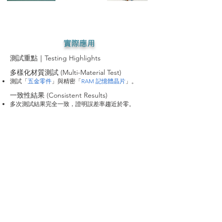
實際應用
測試重點｜Testing Highlights
多樣化材質測試 (Multi-Material Test)
測試「
五金零件
」與精密「
RAM 記憶體晶片
」。
​一致性結果 (Consistent Results)
多次測試結果完全一致，證明誤差率趨近於零。
突破秤重限制 (Overcoming Weighing Limits)
解決傳統秤重因單顆重量微差（公差）導致的計數錯誤。
技術優勢 | Technical Advantages
不限材質 (Material Agnostic)
CCD 視覺判定，
不受物料材質、顏色、形狀或密度影
響
。
極高精準度 (Ultra-High Precision)
工業類產品計數精度高達 99.95% 以上。
智慧化學習 (Smart Learning)
系統可自行識別參數，換線生產只需一鍵切換。