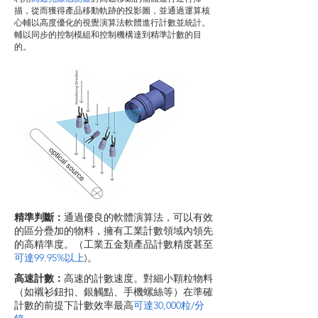
描，從而獲得產品移動軌跡的投影圖，並通過運算核
心輔以高度優化的視覺演算法軟體進行計數並統計。
輔以同步的控制模組和控制機構達到精準計數的目
的。
精準判斷：
通過優良的軟體演算法，可以有效
的區分
疊加的物料，
擁有工業計數領域內領先
的高精準度。（工業五金類產品計數精度甚至
可達99.95%以上
)。
高速計數：
高速的計數速度。對細小顆粒物料
（如襯衫鈕扣、銀觸點、手機螺絲等）在準確
計數的前提下計數效率最高
可達30,000粒/分