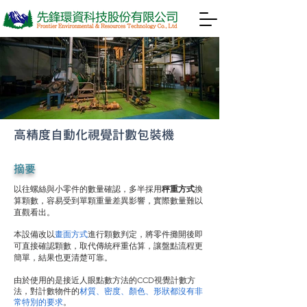
高精度自動化視覺計數包裝機
摘要
以往螺絲與小零件的數量確認，多半採用
秤重方式
換
算顆數，容易受到單顆重量差異影響，實際數量難以
直觀看出。
本設備改以
畫面方式
進行顆數判定，將零件攤開後即
可直接確認顆數，取代傳統秤重估算，讓盤點流程更
簡單，結果也更清楚可靠。
由於使用的是接近人眼點數方法的CCD視覺計數方
法，對計數物件的
材質、密度、顏色、形狀都沒有非
常特別的要求
。